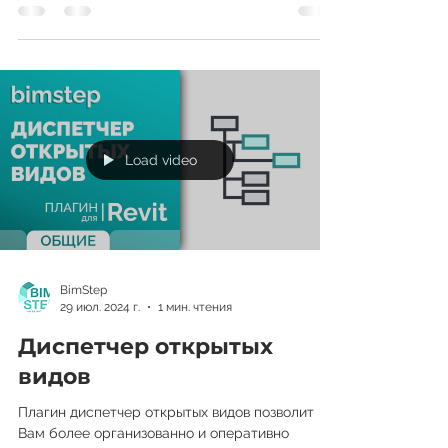
Главное преимущество — при создании копий
Вы можете автоматически изменять значения
указанных параметров. Выбираем
спецификации в диспетчере проекта и
запускаем плагин. Немного теории. Плагин
использует два алгоритма работы: 1. Обычная
копия Этот алгоритм создаёт одну копию
выбранной спецификации и выполняет замену
значения в указанном параметре. Подходит,
Load video
если, например, Вам нужно: сделать набор
BimStep
29 июл. 2024 г.
1 мин. чтения
Диспетчер открытых
видов
Плагин диспетчер открытых видов позволит