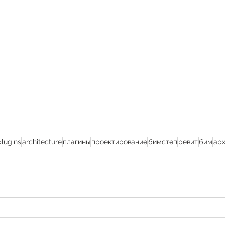
plugins
architecture
плагины
проектирование
бимстеп
ревит
бим
ар