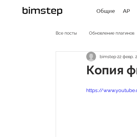
Общие
АР
Все посты
Обновление плагинов
bimstep
22 февр. 2
АР RU
AR EN
AR SP
Копия ф
Лайфхаки
Статьи
https://www.youtub