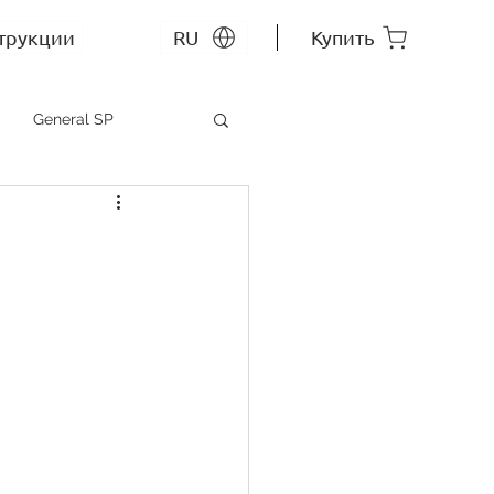
трукции
RU
Купить
General SP
MEP SP
СС RU