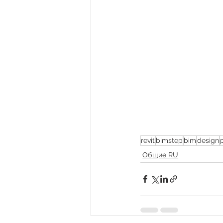
revit
bimstep
bim
design
Общие RU