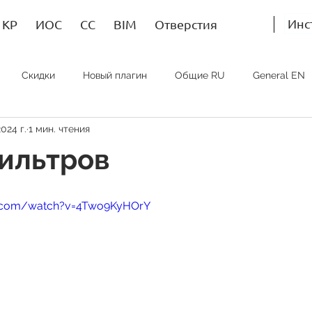
Инс
КР
ИОС
СС
BIM
Отверстия
Скидки
Новый плагин
Общие RU
General EN
024 г.
1 мин. чтения
Bim RU
Bim EN
Bim SP
ИОС RU
MEP EN
ильтров
e.com/watch?v=4Two9KyHOrY