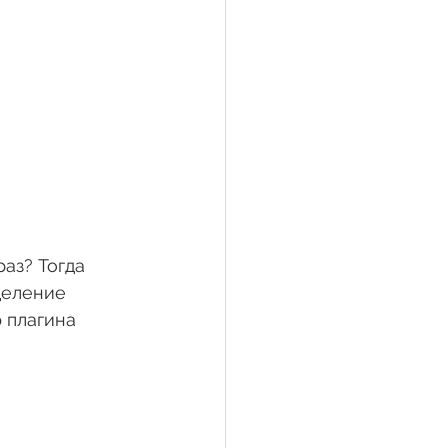
аз? Тогда 
деление 
 плагина 