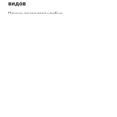
видов
Плагин позволяет удобно
работать и ориентироваться во
всех открытых проектах и
видах
Оформление и аннотации
Выноска с автоматической
подстройкой длины полки