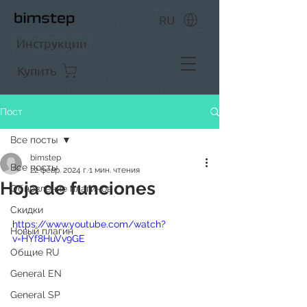
RU
Инструкции
Купить
Пост
Все посты
bimstep
Все посты
22 февр. 2024 г.
1 мин. чтения
Hoja de funciones
Обновление плагинов
Скидки
https://www.youtube.com/watch?
Новый плагин
v=HYf8HuVv9GE
Общие RU
General EN
General SP