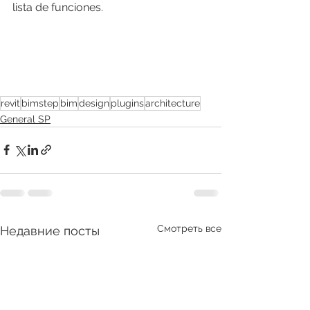
lista de funciones.
revit
bimstep
bim
design
plugins
architecture
General SP
Смотреть все
Недавние посты