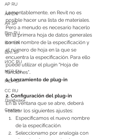
АР RU
Lamentablemente, en Revit no es 
AR EN
posible hacer una lista de materiales. 
AR SP
Pero a menudo es necesario hacerlo 
Bim RU
en la primera hoja de datos generales 
con el nombre de la especificación y 
Bim EN
el número de hoja en la que se 
Bim SP
encuentra la especificación. Para ello 
ИОС RU
puede utilizar el plugin "Hoja de 
MEP EN
funciones"..
1. Lanzamiento de plug-in
MEP SP
СС RU
2. Configuración del plug-in
Лайфхаки
En la ventana que se abre, deberá 
Статьи
realizar los siguientes ajustes:
Especificamos el nuevo nombre 
de la especificación.
Seleccionamo por analogía con 