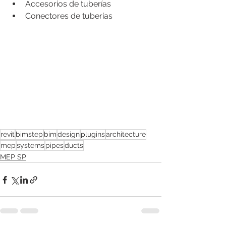
Accesorios de tuberías
Conectores de tuberías
revit
bimstep
bim
design
plugins
architecture
mep
systems
pipes
ducts
MEP SP