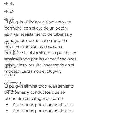
АР RU
AR EN
AR SP
El plug-in «Eliminar aislamiento» te 
Bim RU
permitirá, con el clic de un botón, 
eliminar el aislamiento de tuberías y 
Bim EN
conductos que no tienen área en 
Bim SP
Revit. Esta acción es necesaria 
ИОС RU
porque este aislamiento no puede ser 
contabilizado por las especificaciones 
MEP EN
habituales y resulta innecesario en el 
MEP SP
modelo. Lanzamos el plug-in.
СС RU
Лайфхаки
El plug-in elimina todo el aislamiento 
Статьи
de tuberías y conductos que se 
encuentra en categorías como:
Accesorios para ductos de aire
Accesorios para ductos de aire