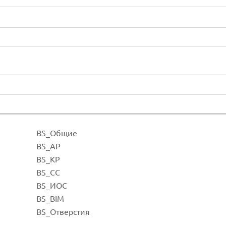
Altu
Superficie de las
comunicaciones
BS_Общие
BS_А
Р
BS_К
Р
е
BS_СС
BS_И
ОС
BS_BI
M
BS_Отве
рстия