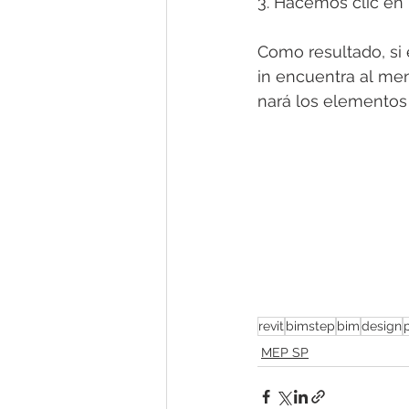
3. Hacemos clic en l
Como resultado, si 
in encuentra al men
nará los elementos
revit
bimstep
bim
design
MEP SP