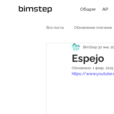
Общие
АР
Все посты
Обновление плагинов
BimStep
30 янв. 20
АР RU
AR EN
AR SP
Espejo
Обновлено:
1 февр. 2025 
Лайфхаки
Статьи
https://www.youtub