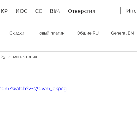
Инс
КР
ИОС
СС
BIM
Отверстия
Скидки
Новый плагин
Общие RU
General EN
25 г.
1 мин. чтения
Bim RU
Bim EN
Bim SP
ИОС RU
MEP EN
г.
e.com/watch?v=s7qwm_ekpcg