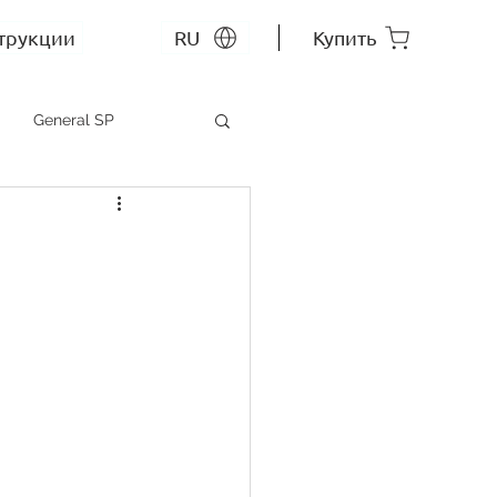
трукции
RU
Купить
General SP
MEP SP
СС RU