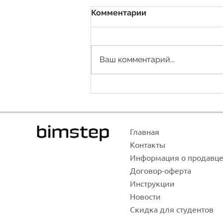
Комментарии
Ваш комментарий...
Conectores abiertos
Главная
Контак
ты
Инфо
рма
ция о продавц
Договор-оф
ерта
Инстр
укции
Новости
Скидка для студентов