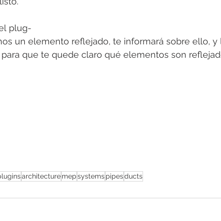
isto.
el plug-
os un elemento reflejado, te informará sobre ello, y
 para que te quede claro qué elementos son refleja
plugins
architecture
mep
systems
pipes
ducts