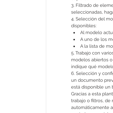
3. Filtrado de eleme
seleccionadas, haga 
4. Selección del mo
disponibles:
Al modelo actu
A uno de los m
A la lista de m
5. Trabajo con vari
modelos abiertos o
indique qué modelos
6. Selección y conf
un documento previ
está disponible un 
Gracias a esta plan
trabajo o filtros, d
automáticamente al 