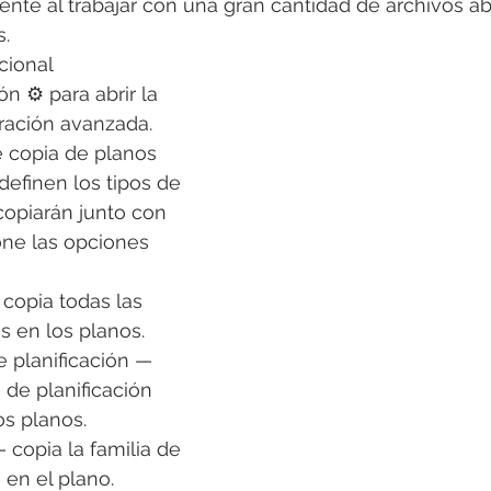
nte al trabajar con una gran cantidad de archivos abi
.
cional
n ⚙️ para abrir la 
ración avanzada.
e copia de planos
definen los tipos de 
opiarán junto con 
one las opciones 
 copia todas las 
s en los planos.
e planificación — 
 de planificación 
os planos.
 copia la familia de 
a en el plano.