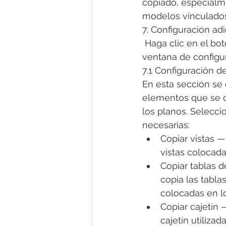
copiado, especialme
modelos vinculados
7. Configuración adi
 Haga clic en el botó
ventana de configu
7.1 Configuración d
En esta sección se 
elementos que se c
los planos. Selecci
necesarias:
Copiar vistas —
vistas colocada
Copiar tablas d
copia las tablas
colocadas en l
Copiar cajetín —
cajetín utilizad