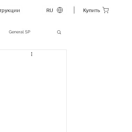
трукции
RU
Купить
General SP
MEP SP
СС RU