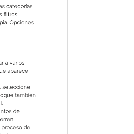
as categorías 
filtros.
pia. Opciones 
r a varios 
que aparece 
, seleccione 
bloque también 
l.
untos de 
ierren 
l proceso de 