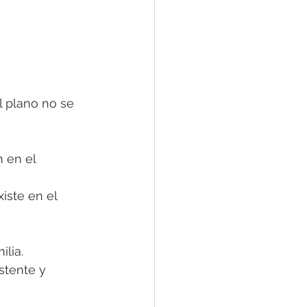
 plano no se 
 en el 
iste en el 
lia.
stente y 