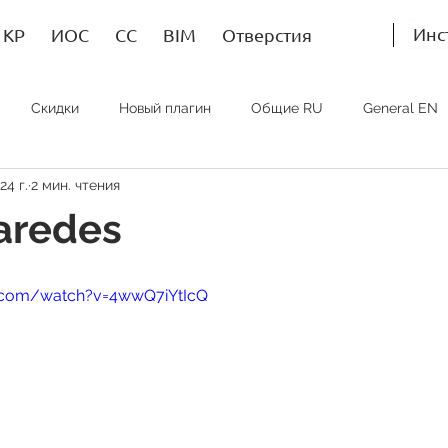
Инс
КР
ИОС
СС
BIM
Отверстия
Скидки
Новый плагин
Общие RU
General EN
24 г.
2 мин. чтения
Bim RU
Bim EN
Bim SP
ИОС RU
MEP EN
paredes
.com/watch?v=4wwQ7iYtIcQ