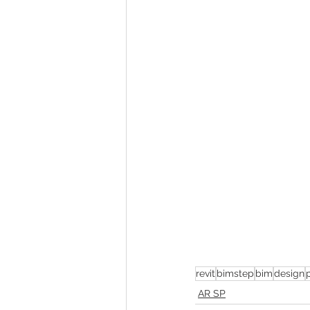
revit
bimstep
bim
design
AR SP