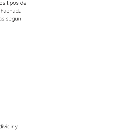
s tipos de 
 "Fachada 
pas según 
vidir y 