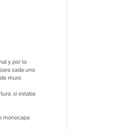
 
al y por lo 
para cada uno 
 de muro 
ura, si estaba 
ro monocapa 