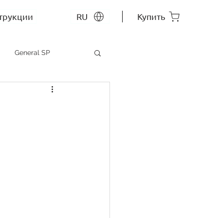
трукции
RU
Купить
General SP
MEP SP
СС RU