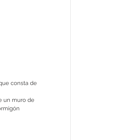
 que consta de 
e un muro de 
ormigón 