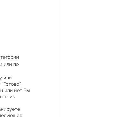
тегорий 
и или по 
у или 
“Готово”, 
и или нет Вы 
нты из 
анируете 
следующее 