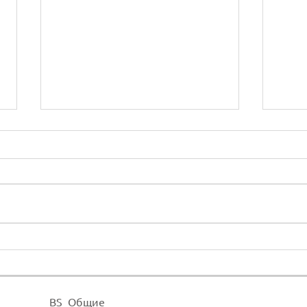
Как в Revit повернуть вид
Как 
на листе?
сем
BS_Общие