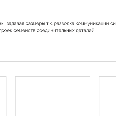
ы, задавая размеры т.к. разводка коммуникаций си
троек семейств соединительных деталей!