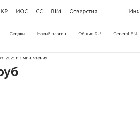
Инс
КР
ИОС
СС
BIM
Отверстия
Скидки
Новый плагин
Общие RU
General EN
кт. 2021 г.
1 мин. чтения
Bim RU
Bim EN
Bim SP
ИОС RU
MEP EN
руб