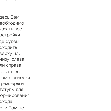
десь Вам 
еобходимо 
казать все 
астройки.
де будем 
бходить 
верху или 
низу, слева 
ли справа
казать все 
еометрически
 размеры и 
тступы для 
ормирования 
бхода
сли Вам не 