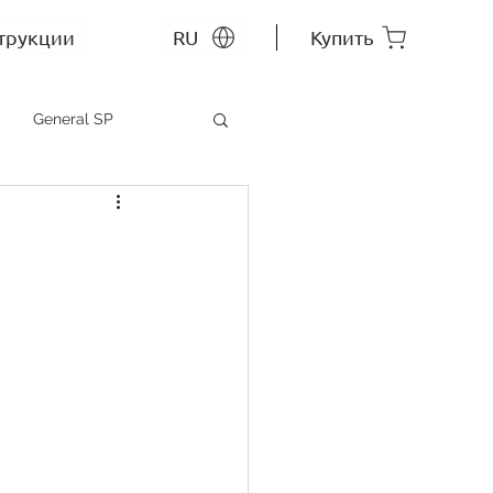
трукции
RU
Купить
General SP
MEP SP
СС RU