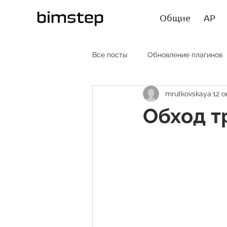
Общие
АР
Все посты
Обновление плагинов
mrutkovskaya
12 о
АР RU
AR EN
AR SP
Обход т
Лайфхаки
Статьи