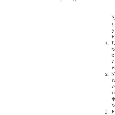
З
н
у
н
Г
о
с
с
и
У
г
е
о
ф
о
Е