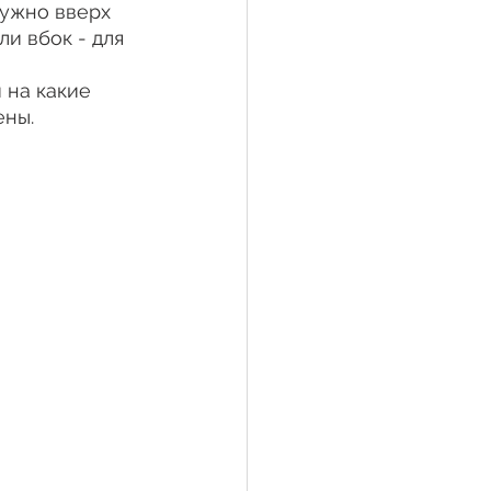
ужно вверх 
ли вбок - для 
 на какие 
ены.