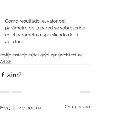
Como resultado, el valor del 
parámetro de la pared se sobrescribe 
en el parámetro especificado de la 
apertura.
revit
bimstep
bim
design
plugins
architecture
AR SP
Смотреть все
Недавние посты