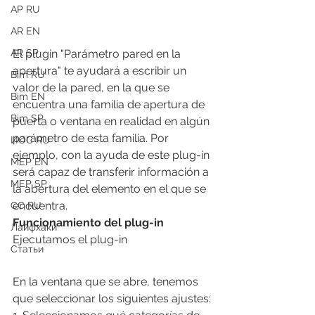
АР RU
AR EN
El plugin "Parámetro pared en la 
AR SP
apertura" te ayudará a escribir un 
Bim RU
valor de la pared, en la que se 
Bim EN
encuentra una familia de apertura de 
Bim SP
puerta o ventana en realidad en algún 
parámetro de esta familia. Por 
ИОС RU
ejemplo, con la ayuda de este plug-in 
MEP EN
será capaz de transferir información a 
MEP SP
la abertura del elemento en el que se 
encuentra.
СС RU
Funcionamiento del plug-in
Лайфхаки
Ejecutamos el plug-in
Статьи
En la ventana que se abre, tenemos 
que seleccionar los siguientes ajustes: