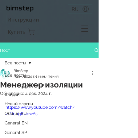
RU
Инструкции
Купить
Пост
Все посты
BimStep
Все посты
3 дек. 2024 г.
1 мин. чтения
Менеджер изоляции
Обновление плагинов
Обновлено:
4 дек. 2024 г.
Скидки
Новый плагин
https://www.youtube.com/watch?
Общие RU
v=NcpglhkowAs
General EN
General SP