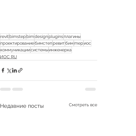
revit
bimstep
bim
design
plugins
плагины
проектирование
бимстеп
ревит
бим
mep
иос
коммуникации
системы
инженерка
ИОС RU
Смотреть все
Недавние посты