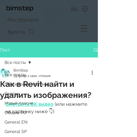
RU
Инструкции
Купить
Пост
Все посты
BimStep
Все посты
19 февр.
1 мин. чтения
Как в Revit найти и
Обновление плагинов
удалить изображения?
Скидки
Новый плагин
Смотреть ВК видео
 (или нажмите 
на картинку ниже 👇)
Общие RU
General EN
General SP