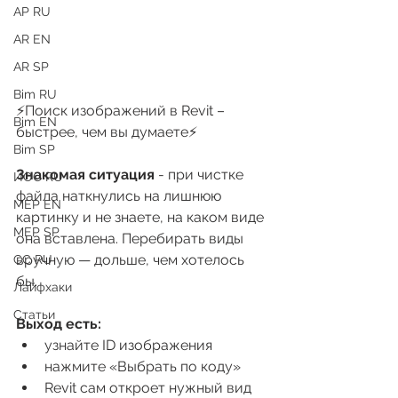
АР RU
AR EN
AR SP
Bim RU
⚡️Поиск изображений в Revit – 
Bim EN
быстрее, чем вы думаете⚡️
Bim SP
Знакомая ситуация
 - при чистке 
ИОС RU
файла наткнулись на лишнюю 
MEP EN
картинку и не знаете, на каком виде 
MEP SP
она вставлена. Перебирать виды 
вручную — дольше, чем хотелось 
СС RU
бы.
Лайфхаки
Статьи
Выход есть:
узнайте ID изображения
нажмите «Выбрать по коду»
Revit сам откроет нужный вид