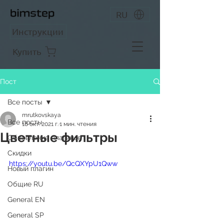
RU
Инструкции
Купить
Пост
Все посты
mrutkovskaya
Все посты
18 окт. 2021 г.
1 мин. чтения
Цветные фильтры
Обновление плагинов
Скидки
https://youtu.be/QcQXYpU1Qww
Новый плагин
Общие RU
General EN
General SP