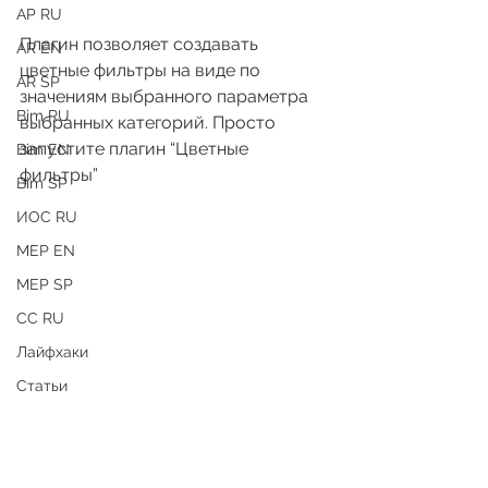
АР RU
Плагин позволяет создавать 
AR EN
цветные фильтры на виде по 
AR SP
значениям выбранного параметра 
Bim RU
выбранных категорий. Просто 
запустите плагин “Цветные 
Bim EN
фильтры”
Bim SP
ИОС RU
MEP EN
MEP SP
СС RU
Лайфхаки
Статьи