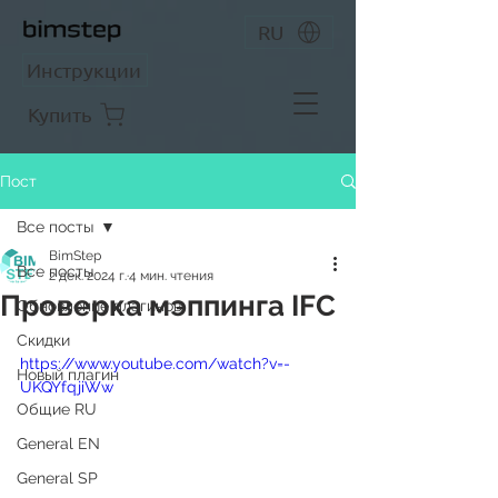
RU
Инструкции
Купить
Пост
Все посты
BimStep
Все посты
2 дек. 2024 г.
4 мин. чтения
Проверка мэппинга IFC
Обновление плагинов
Скидки
https://www.youtube.com/watch?v=-
Новый плагин
UKQYfqjiWw
Общие RU
General EN
General SP