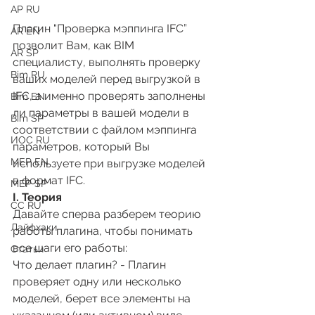
АР RU
Плагин "Проверка мэппинга IFC” 
AR EN
позволит Вам, как BIM 
AR SP
специалисту, выполнять проверку 
Bim RU
ваших моделей перед выгрузкой в 
IFC, а именно проверять заполнены 
Bim EN
ли параметры в вашей модели в 
Bim SP
соответствии с файлом мэппинга 
ИОС RU
параметров, который Вы 
MEP EN
используете при выгрузке моделей 
в формат IFC.
MEP SP
I. Теория
СС RU
Давайте сперва разберем теорию 
Лайфхаки
работы плагина, чтобы понимать 
все шаги его работы:
Статьи
Что делает плагин? - Плагин 
проверяет одну или несколько 
моделей, берет все элементы на 