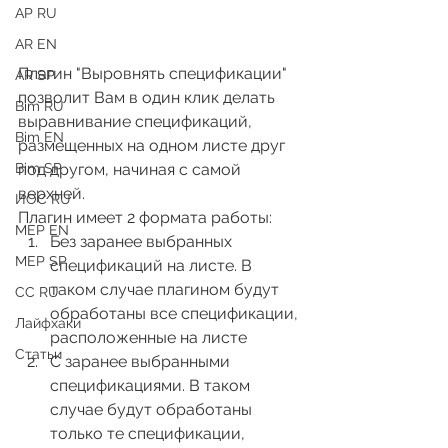
АР RU
AR EN
Плагин "Выровнять спецификации" 
AR SP
позволит Вам в один клик делать 
Bim RU
выравнивание спецификаций, 
Bim EN
размещенных на одном листе друг 
под другом, начиная с самой 
Bim SP
верхней.
ИОС RU
Плагин имеет 2 формата работы:
MEP EN
Без заранее выбранных 
MEP SP
спецификаций на листе. В 
таком случае плагином будут 
СС RU
обработаны все спецификации, 
Лайфхаки
расположенные на листе
Статьи
С заранее выбранными 
спецификациями. В таком 
случае будут обработаны 
только те спецификации, 