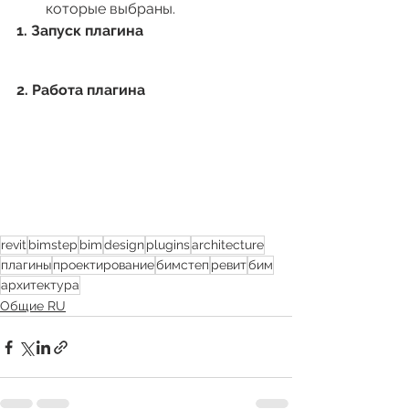
которые выбраны.
1. Запуск плагина
2. Работа плагина
revit
bimstep
bim
design
plugins
architecture
плагины
проектирование
бимстеп
ревит
бим
архитектура
Общие RU