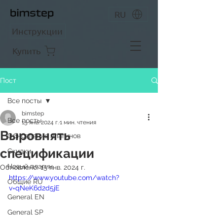
RU
Инструкции
Купить
Пост
Все посты
bimstep
Все посты
15 янв. 2024 г.
1 мин. чтения
Выровнять
Обновление плагинов
спецификации
Скидки
Новый плагин
Обновлено:
15 янв. 2024 г.
https://www.youtube.com/watch?
Общие RU
v=qNeK6d2d5jE
General EN
General SP