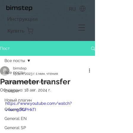
RU
Инструкции
Купить
Пост
Все посты
bimstep
Все посты
19 дек. 2023 г.
1 мин. чтения
Parameter transfer
Обновление плагинов
Обновлено:
18 авг. 2024 г.
Скидки
Новый плагин
https://www.youtube.com/watch?
Общие RU
v=iemgDGPHkTI
General EN
General SP