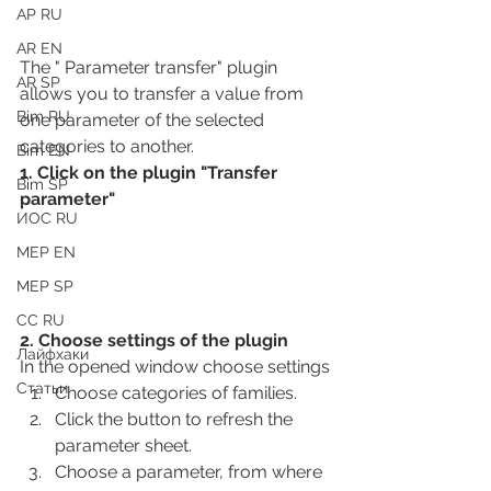
АР RU
AR EN
The " Parameter transfer" plugin 
AR SP
allows you to transfer a value from 
Bim RU
one parameter of the selected 
categories to another.
Bim EN
1. Click on the plugin "Transfer 
Bim SP
parameter"
ИОС RU
MEP EN
MEP SP
СС RU
2. Choose settings of the plugin
Лайфхаки
In the opened window choose settings
Статьи
Choose categories of families.
Click the button to refresh the 
parameter sheet.
Choose a parameter, from where 